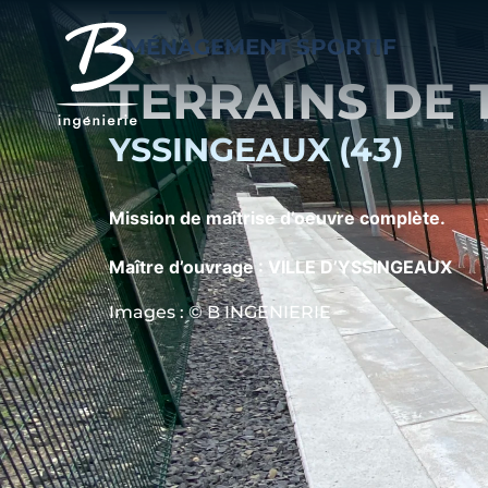
AMÉNAGEMENT SPORTIF
TERRAINS DE 
YSSINGEAUX (43)
Mission de maîtrise d’oeuvre complète.
Maître d’ouvrage : VILLE D’YSSINGEAUX
Images : © B INGENIERIE