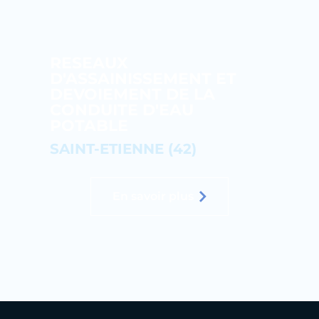
RESEAUX
D'ASSAINISSEMENT ET
DEVOIEMENT DE LA
CONDUITE D'EAU
POTABLE
SAINT-ETIENNE (42)
En savoir plus