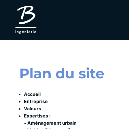
Aller
au
contenu
Plan du site
Accueil
Entreprise
Valeurs
Expertises :
•
Aménagement urbain