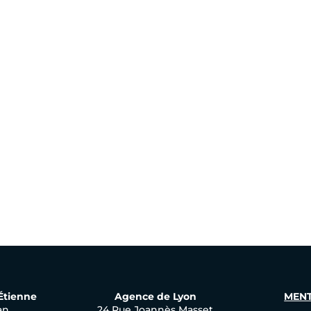
-Étienne
Agence de Lyon
MENT
an
24 Rue Joannès Masset