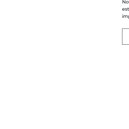
No
es
im