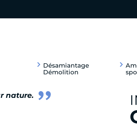
Désamiantage
Am
Démolition
spo
r nature.