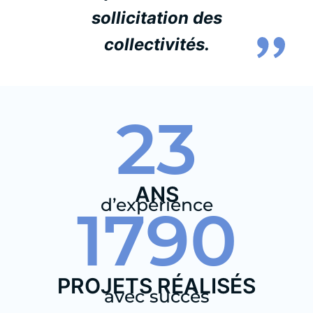
sollicitation des
collectivités.
23
ANS
d’expérience
1790
PROJETS RÉALISÉS
avec succès