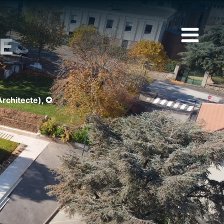
E
rchitecte), ✪