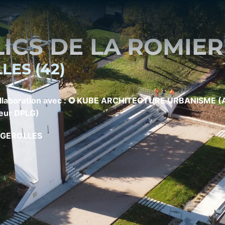
ICS DE LA ROMIER
ES (42)
collaboration avec : ✪ KUBE ARCHITECTURE URBANISME (A
eur DPLG)
EUGEROLLES