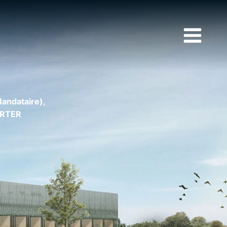
andataire),
ARTER