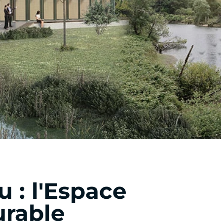
 : l'Espace
urable