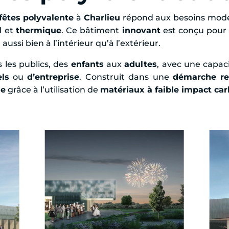
 fêtes polyvalente
à
Charlieu
répond aux besoins mode
l
et
thermique
. Ce bâtiment
innovant
est conçu pour r
, aussi bien à l’intérieur qu’à l’extérieur.
us les publics, des
enfants
aux
adultes
, avec une capac
els
ou
d’entreprise
. Construit dans une
démarche re
le
grâce à l’utilisation de
matériaux à faible impact ca