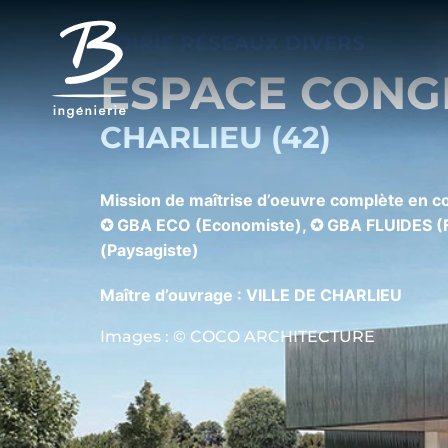
VOIRIE RÉSEAUX DIVERS
ESPACE CONG
CHARLIEU (42)
Mission de maîtrise d’oeuvre complète en 
✪ GBA ECO (Economiste), ✪ GBA FLUIDES (Fl
(Paysagiste)
Maître d’ouvrage : VILLE DE CHARLIEU
Images : © COCO ARCHITECTURE