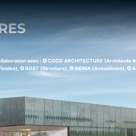
RES
collaboration avec : ✪ COCO ARCHITECTURE (Architecte M
uides), ✪ BOST (Structure), ✪ SIGMA (Acousticien), ✪ 