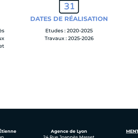
DATES DE RÉALISATION
ès
Etudes : 2020-2025
ux
Travaux : 2025-2026
et
-Étienne
Agence de Lyon
MENT
an
24 Rue Joannès Masset